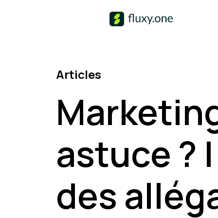
Articles
Marketing 
astuce ? 
des allég