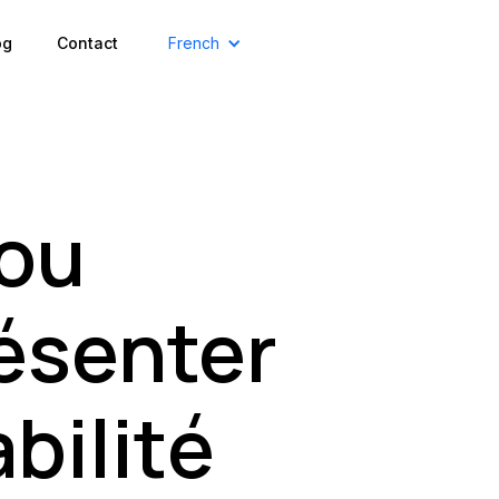
og
Contact
French
 ou
ésenter
bilité